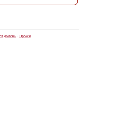
ся домены
·
Прокси