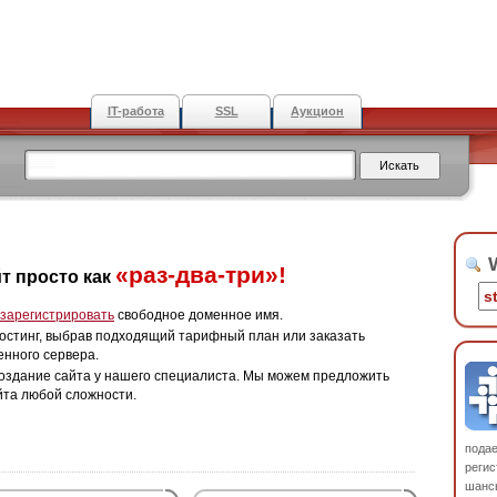
IT-работа
SSL
Аукцион
W
«раз-два-три»!
т просто как
зарегистрировать
свободное доменное имя.
остинг, выбрав подходящий тарифный план или заказать
енного сервера.
оздание сайта у нашего специалиста. Мы можем предложить
йта любой сложности.
пода
регис
шанс