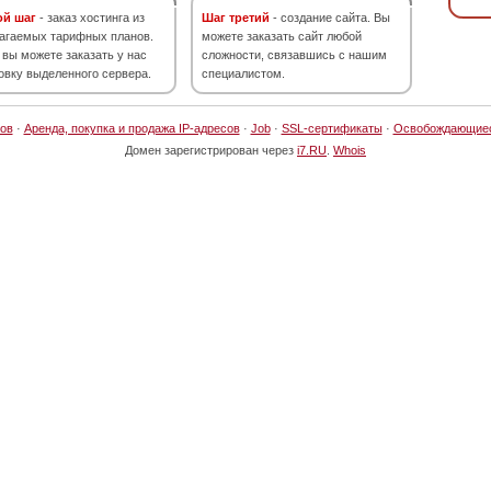
ой шаг
- заказ хостинга из
Шаг третий
- создание сайта. Вы
агаемых тарифных планов.
можете заказать сайт любой
 вы можете заказать у нас
сложности, связавшись с нашим
овку выделенного сервера.
специалистом.
ов
·
Аренда, покупка и продажа IP-адресов
·
Job
·
SSL-сертификаты
·
Освобождающие
Домен зарегистрирован через
i7.RU
.
Whois