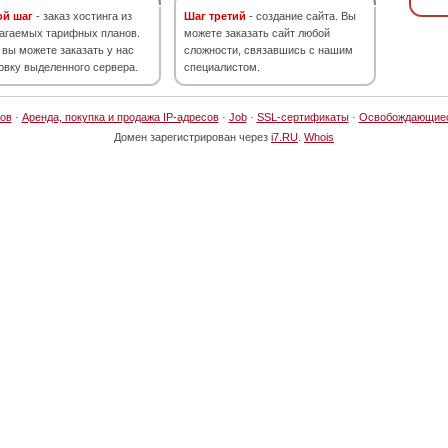
ой шаг
- заказ хостинга из
Шаг третий
- создание сайта. Вы
агаемых тарифных планов.
можете заказать сайт любой
 вы можете заказать у нас
сложности, связавшись с нашим
овку выделенного сервера.
специалистом.
ов
·
Аренда, покупка и продажа IP-адресов
·
Job
·
SSL-сертификаты
·
Освобождающие
Домен зарегистрирован через
i7.RU
.
Whois