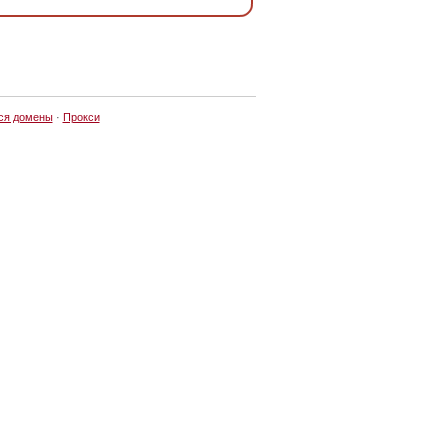
ся домены
·
Прокси