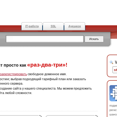
IT-работа
SSL
Аукцион
W
«раз-два-три»!
т просто как
зарегистрировать
свободное доменное имя.
остинг, выбрав подходящий тарифный план или заказать
енного сервера.
оздание сайта у нашего специалиста. Мы можем предложить
йта любой сложности.
пода
регис
шанс